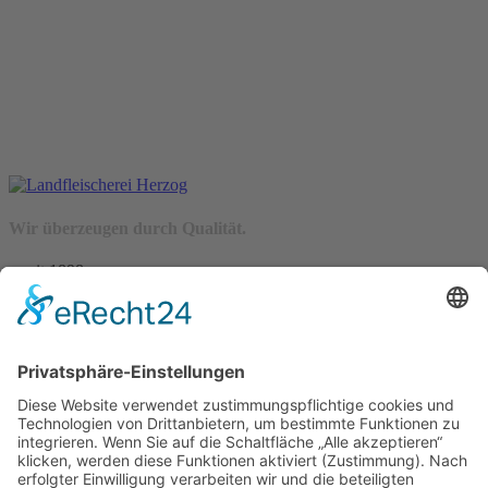
Wir überzeugen durch Qualität.
– seit 1898 –
Wir freuen uns auf Sie:
Landfleischerei & Catering Karl Herzog
Leutersdorfer Str. 6
02794 Spitzkunnersdorf
Tel.: 03586 / 38 62 96