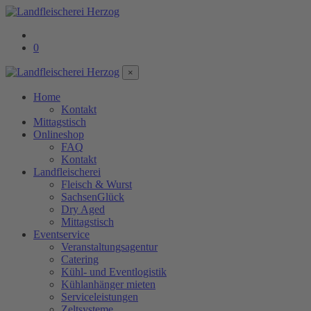
0
×
Home
Kontakt
Mittagstisch
Onlineshop
FAQ
Kontakt
Landfleischerei
Fleisch & Wurst
SachsenGlück
Dry Aged
Mittagstisch
Eventservice
Veranstaltungsagentur
Catering
Kühl- und Eventlogistik
Kühlanhänger mieten
Serviceleistungen
Zeltsysteme