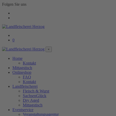
Folgen Sie uns
0
×
Home
Kontakt
Mittagstisch
Onlineshop
FAQ
Kontakt
Landfleischerei
Fleisch & Wurst
SachsenGlück
Dry Aged
Mittagstisch
Eventservice
Veranstaltungsagentur