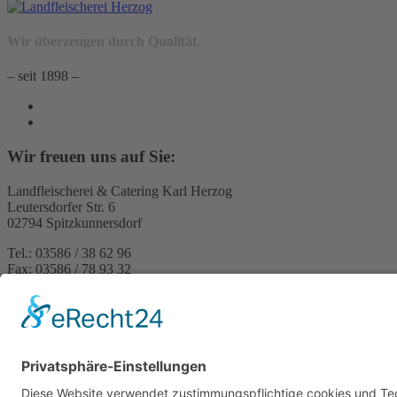
Wir überzeugen durch Qualität.
– seit 1898 –
Wir freuen uns auf Sie:
Landfleischerei & Catering Karl Herzog
Leutersdorfer Str. 6
02794 Spitzkunnersdorf
Tel.: 03586 / 38 62 96
Fax: 03586 / 78 93 32
Startseite
Blog
Onlineshop
AGB
Vertrag widerrufen