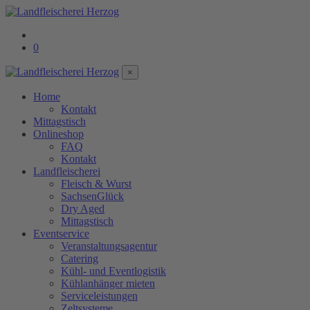
0
×
Home
Kontakt
Mittagstisch
Onlineshop
FAQ
Kontakt
Landfleischerei
Fleisch & Wurst
SachsenGlück
Dry Aged
Mittagstisch
Eventservice
Veranstaltungsagentur
Catering
Kühl- und Eventlogistik
Kühlanhänger mieten
Serviceleistungen
Zeltsysteme