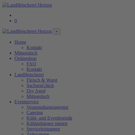
0
×
Home
Kontakt
Mittagstisch
Onlineshop
FAQ
Kontakt
Landfleischerei
Fleisch & Wurst
SachsenGlück
Dry Aged
Mittagstisch
Eventservice
Veranstaltungsagentur
Catering
Kühl- und Eventlogistik
Kühlanhänger mieten
Serviceleistungen
Zeltsysteme