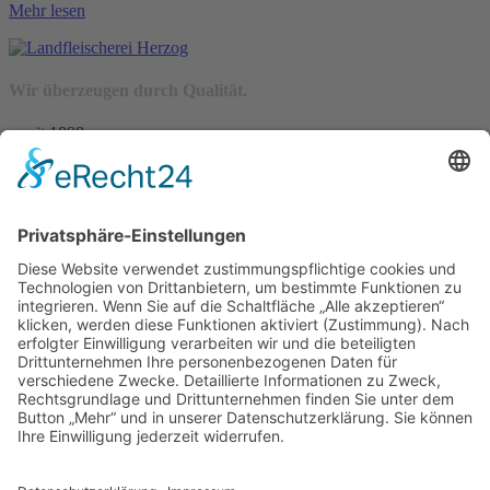
Mehr lesen
Wir überzeugen durch Qualität.
– seit 1898 –
Wir freuen uns auf Sie:
Landfleischerei & Catering Karl Herzog
Leutersdorfer Str. 6
02794 Spitzkunnersdorf
Tel.: 03586 / 38 62 96
Fax: 03586 / 78 93 32
Startseite
Blog
Onlineshop