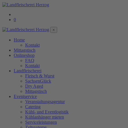
0
×
Home
Kontakt
Mittagstisch
Onlineshop
FAQ
Kontakt
Landfleischerei
Fleisch & Wurst
SachsenGlück
Dry Aged
Mittagstisch
Eventservice
Veranstaltungsagentur
Catering
Kühl- und Eventlogistik
Kühlanhänger mieten
Serviceleistungen
Zeltsysteme