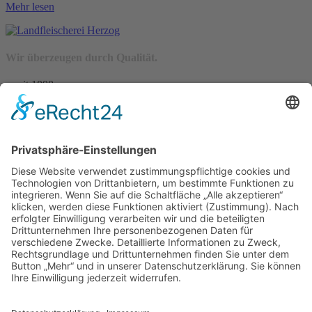
Mehr lesen
Wir überzeugen durch Qualität.
– seit 1898 –
Wir freuen uns auf Sie:
Landfleischerei & Catering Karl Herzog
Leutersdorfer Str. 6
02794 Spitzkunnersdorf
Tel.: 03586 / 38 62 96
Fax: 03586 / 78 93 32
Startseite
Blog
Onlineshop