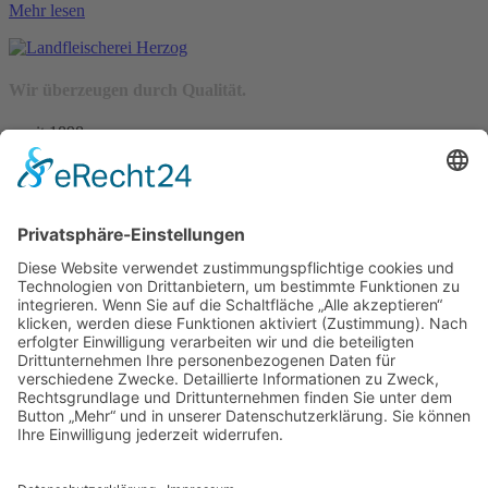
Mehr lesen
Wir überzeugen durch Qualität.
– seit 1898 –
Wir freuen uns auf Sie:
Landfleischerei & Catering Karl Herzog
Leutersdorfer Str. 6
02794 Spitzkunnersdorf
Tel.: 03586 / 38 62 96
Fax: 03586 / 78 93 32
Startseite
Blog
Onlineshop