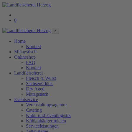
0
×
Home
Kontakt
Mittagstisch
Onlineshop
FAQ
Kontakt
Landfleischerei
Fleisch & Wurst
SachsenGlück
Dry Aged
Mittagstisch
Eventservice
Veranstaltungsagentur
Catering
Kühl- und Eventlogistik
Kühlanhänger mieten
Serviceleistungen
Zeltsysteme