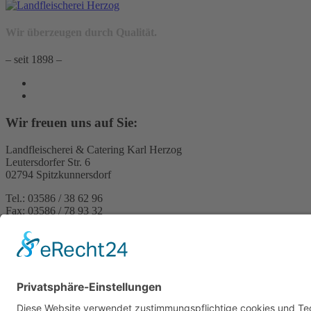
Wir überzeugen durch Qualität.
– seit 1898 –
Wir freuen uns auf Sie:
Landfleischerei & Catering Karl Herzog
Leutersdorfer Str. 6
02794 Spitzkunnersdorf
Tel.: 03586 / 38 62 96
Fax: 03586 / 78 93 32
Startseite
Blog
Onlineshop
AGB
Vertrag widerrufen