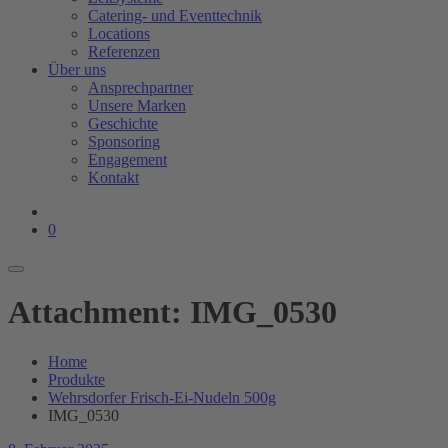
Catering- und Eventtechnik
Locations
Referenzen
Über uns
Ansprechpartner
Unsere Marken
Geschichte
Sponsoring
Engagement
Kontakt
0
Attachment: IMG_0530
Home
Produkte
Wehrsdorfer Frisch-Ei-Nudeln 500g
IMG_0530