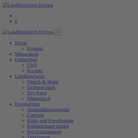
0
×
Home
Kontakt
Mittagstisch
Onlineshop
FAQ
Kontakt
Landfleischerei
Fleisch & Wurst
SachsenGlück
Dry Aged
Mittagstisch
Eventservice
Veranstaltungsagentur
Catering
Kühl- und Eventlogistik
Kühlanhänger mieten
Serviceleistungen
Zeltsysteme