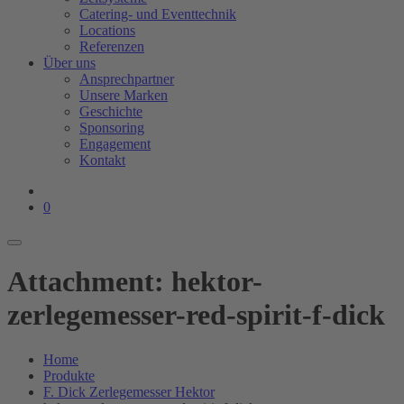
Catering- und Eventtechnik
Locations
Referenzen
Über uns
Ansprechpartner
Unsere Marken
Geschichte
Sponsoring
Engagement
Kontakt
0
Attachment: hektor-
zerlegemesser-red-spirit-f-dick
Home
Produkte
F. Dick Zerlegemesser Hektor