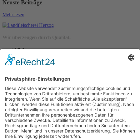
Neuste Beiträge
Mehr lesen
Wir überzeugen durch Qualität.
– seit 1898 –
Wir freuen uns auf Sie:
Landfleischerei & Catering Karl Herzog
Leutersdorfer Str. 6
02794 Spitzkunnersdorf
Tel.: 03586 / 38 62 96
Fax: 03586 / 78 93 32
Startseite