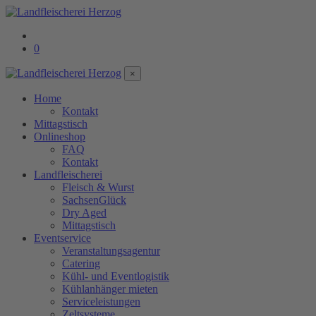
0
×
Home
Kontakt
Mittagstisch
Onlineshop
FAQ
Kontakt
Landfleischerei
Fleisch & Wurst
SachsenGlück
Dry Aged
Mittagstisch
Eventservice
Veranstaltungsagentur
Catering
Kühl- und Eventlogistik
Kühlanhänger mieten
Serviceleistungen
Zeltsysteme