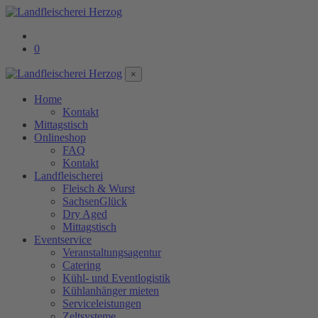
0
×
Home
Kontakt
Mittagstisch
Onlineshop
FAQ
Kontakt
Landfleischerei
Fleisch & Wurst
SachsenGlück
Dry Aged
Mittagstisch
Eventservice
Veranstaltungsagentur
Catering
Kühl- und Eventlogistik
Kühlanhänger mieten
Serviceleistungen
Zeltsysteme