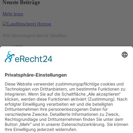
Neuste Beiträge
Mehr lesen
Wir überzeugen durch Qualität.
– seit 1898 –
Wir freuen uns auf Sie:
Landfleischerei & Catering Karl Herzog
Leutersdorfer Str. 6
02794 Spitzkunnersdorf
Tel.: 03586 / 38 62 96
Fax: 03586 / 78 93 32
Startseite