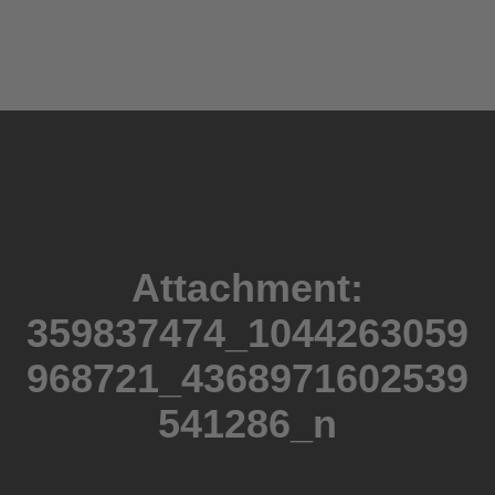
Home
Mittagstisch
Onlineshop
Landfleischerei
Eventservice
Attachment:
Über uns
359837474_1044263059
968721_4368971602539
541286_n