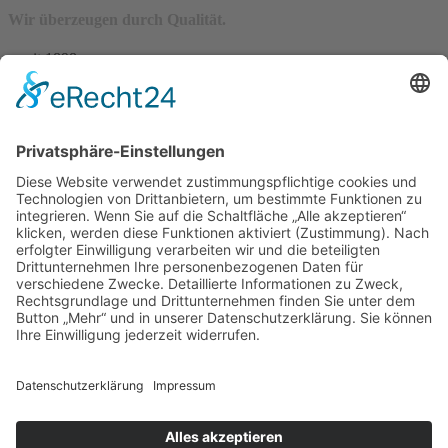
Wir überzeugen durch Qualität.
– seit 1898 –
Wir freuen uns auf Sie:
Landfleischerei & Catering Karl Herzog
Leutersdorfer Str. 6
02794 Spitzkunnersdorf
Tel.: 03586 / 38 62 96
Fax: 03586 / 78 93 32
Startseite
Blog
Onlineshop
AGB
Vertrag widerrufen
Impressum