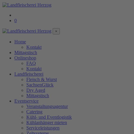
0
×
Home
Kontakt
Mittagstisch
Onlineshop
FAQ
Kontakt
Landfleischerei
Fleisch & Wurst
SachsenGlück
Dry Aged
Mittagstisch
Eventservice
Veranstaltungsagentur
Catering
Kühl- und Eventlogistik
Kühlanhänger mieten
Serviceleistungen
Zeltsysteme