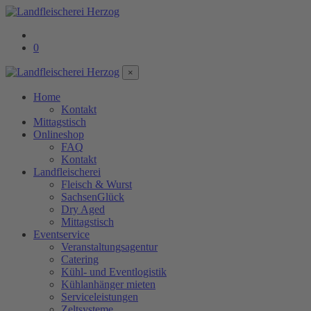
0
×
Home
Kontakt
Mittagstisch
Onlineshop
FAQ
Kontakt
Landfleischerei
Fleisch & Wurst
SachsenGlück
Dry Aged
Mittagstisch
Eventservice
Veranstaltungsagentur
Catering
Kühl- und Eventlogistik
Kühlanhänger mieten
Serviceleistungen
Zeltsysteme