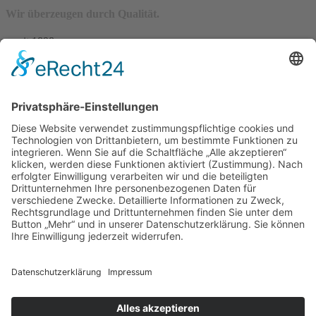
Wir überzeugen durch Qualität.
– seit 1898 –
Wir freuen uns auf Sie:
Landfleischerei & Catering Karl Herzog
Leutersdorfer Str. 6
02794 Spitzkunnersdorf
Tel.: 03586 / 38 62 96
Fax: 03586 / 78 93 32
Startseite
Blog
Onlineshop
AGB
Vertrag widerrufen
Impressum