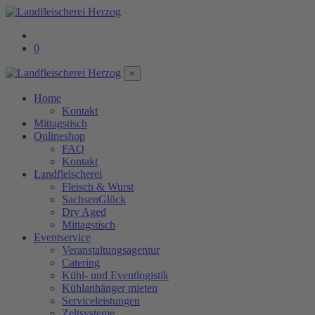
0
×
Home
Kontakt
Mittagstisch
Onlineshop
FAQ
Kontakt
Landfleischerei
Fleisch & Wurst
SachsenGlück
Dry Aged
Mittagstisch
Eventservice
Veranstaltungsagentur
Catering
Kühl- und Eventlogistik
Kühlanhänger mieten
Serviceleistungen
Zeltsysteme