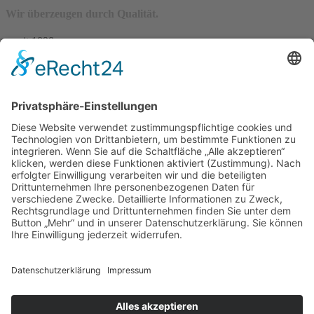
Wir überzeugen durch Qualität.
– seit 1898 –
Wir freuen uns auf Sie:
Landfleischerei & Catering Karl Herzog
Leutersdorfer Str. 6
02794 Spitzkunnersdorf
Tel.: 03586 / 38 62 96
Fax: 03586 / 78 93 32
Startseite
Blog
Onlineshop
AGB
Vertrag widerrufen
Impressum