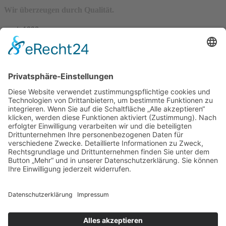
Wir überzeugen durch Qualität.
– seit 1898 –
Wir freuen uns auf Sie:
Landfleischerei & Catering Karl Herzog
Leutersdorfer Str. 6
02794 Spitzkunnersdorf
Tel.: 03586 / 38 62 96
Fax: 03586 / 78 93 32
Startseite
Blog
Onlineshop
AGB
Vertrag widerrufen
Impressum