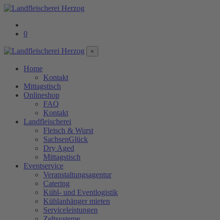
0
×
Home
Kontakt
Mittagstisch
Onlineshop
FAQ
Kontakt
Landfleischerei
Fleisch & Wurst
SachsenGlück
Dry Aged
Mittagstisch
Eventservice
Veranstaltungsagentur
Catering
Kühl- und Eventlogistik
Kühlanhänger mieten
Serviceleistungen
Zeltsysteme