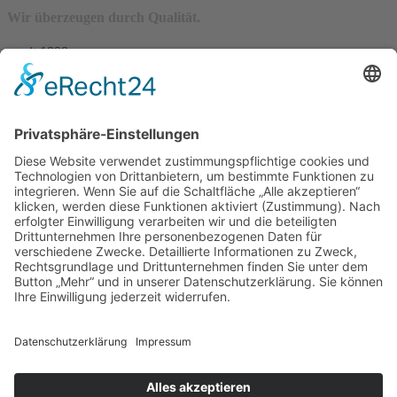
Wir überzeugen durch Qualität.
– seit 1898 –
Wir freuen uns auf Sie:
Landfleischerei & Catering Karl Herzog
Leutersdorfer Str. 6
02794 Spitzkunnersdorf
Tel.: 03586 / 38 62 96
Fax: 03586 / 78 93 32
Startseite
Blog
Onlineshop
AGB
Vertrag widerrufen
Impressum