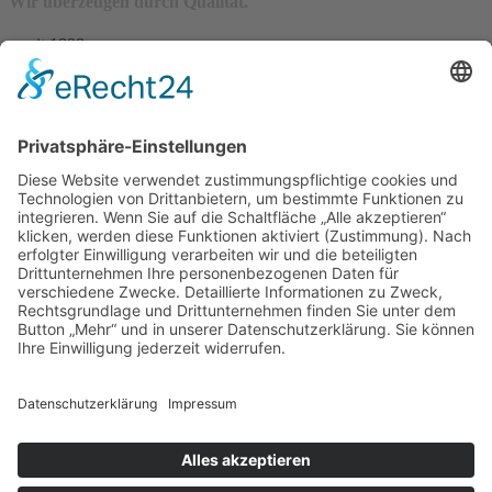
Wir überzeugen durch Qualität.
– seit 1898 –
Wir freuen uns auf Sie:
Landfleischerei & Catering Karl Herzog
Leutersdorfer Str. 6
02794 Spitzkunnersdorf
Tel.: 03586 / 38 62 96
Fax: 03586 / 78 93 32
Startseite
Blog
Onlineshop
AGB
Vertrag widerrufen
Impressum
Datenschutzerklärung