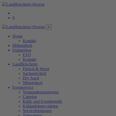
0
×
Home
Kontakt
Mittagstisch
Onlineshop
FAQ
Kontakt
Landfleischerei
Fleisch & Wurst
SachsenGlück
Dry Aged
Mittagstisch
Eventservice
Veranstaltungsagentur
Catering
Kühl- und Eventlogistik
Kühlanhänger mieten
Serviceleistungen
Zeltsysteme