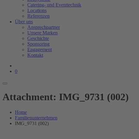
Catering- und Eventtechnik
Locations
Referenzen
Über uns
Ansprechpartner
Unsere Marken
Geschichte
Sponsoring
Engagement
Kontakt
0
Attachment: IMG_9731 (002)
Home
Familienunternehmen
IMG_9731 (002)