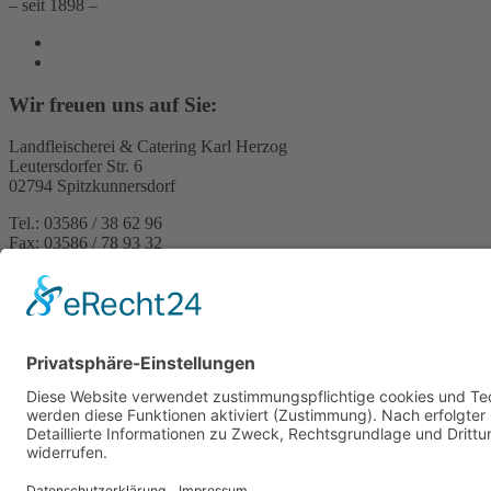
– seit 1898 –
Wir freuen uns auf Sie:
Landfleischerei & Catering Karl Herzog
Leutersdorfer Str. 6
02794 Spitzkunnersdorf
Tel.: 03586 / 38 62 96
Fax: 03586 / 78 93 32
Startseite
Blog
Onlineshop
AGB
Vertrag widerrufen
Impressum
Datenschutzerklärung
Social Media Datenschutz
Kontakt