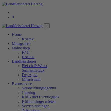
0
×
Home
Kontakt
Mittagstisch
Onlineshop
FAQ
Kontakt
Landfleischerei
Fleisch & Wurst
SachsenGlück
Dry Aged
Mittagstisch
Eventservice
Veranstaltungsagentur
Catering
Kühl- und Eventlogistik
Kühlanhänger mieten
Serviceleistungen
Zeltsysteme