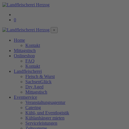
0
×
Home
Kontakt
Mittagstisch
Onlineshop
FAQ
Kontakt
Landfleischerei
Fleisch & Wurst
SachsenGlück
Dry Aged
Mittagstisch
Eventservice
Veranstaltungsagentur
Catering
Kühl- und Eventlogistik
Kühlanhänger mieten
Serviceleistungen
Zeltsysteme