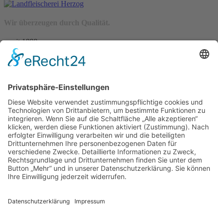
Wir überzeugen durch Qualität.
– seit 1898 –
Wir freuen uns auf Sie:
Landfleischerei & Catering Karl Herzog
Leutersdorfer Str. 6
02794 Spitzkunnersdorf
Tel.: 03586 / 38 62 96
Fax: 03586 / 78 93 32
Startseite
Blog
Onlineshop
AGB
Vertrag widerrufen