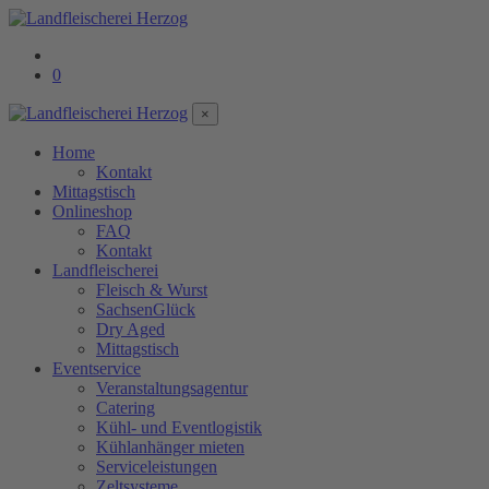
0
×
Home
Kontakt
Mittagstisch
Onlineshop
FAQ
Kontakt
Landfleischerei
Fleisch & Wurst
SachsenGlück
Dry Aged
Mittagstisch
Eventservice
Veranstaltungsagentur
Catering
Kühl- und Eventlogistik
Kühlanhänger mieten
Serviceleistungen
Zeltsysteme