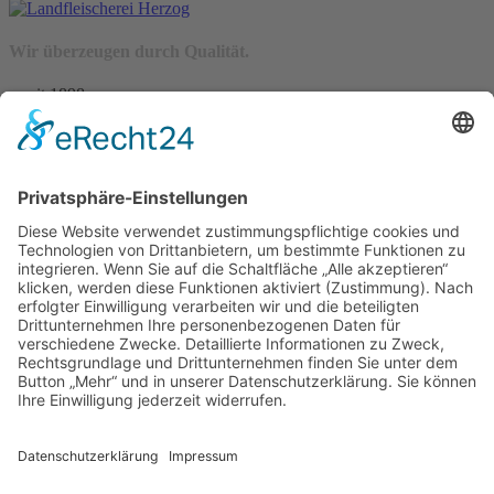
Wir überzeugen durch Qualität.
– seit 1898 –
Wir freuen uns auf Sie:
Landfleischerei & Catering Karl Herzog
Leutersdorfer Str. 6
02794 Spitzkunnersdorf
Tel.: 03586 / 38 62 96
Fax: 03586 / 78 93 32
Startseite
Blog
Onlineshop
AGB
Vertrag widerrufen