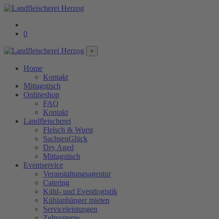
0
×
Home
Kontakt
Mittagstisch
Onlineshop
FAQ
Kontakt
Landfleischerei
Fleisch & Wurst
SachsenGlück
Dry Aged
Mittagstisch
Eventservice
Veranstaltungsagentur
Catering
Kühl- und Eventlogistik
Kühlanhänger mieten
Serviceleistungen
Zeltsysteme