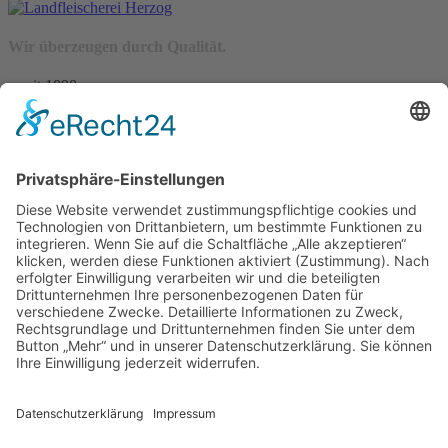
Wir überzeugen durch Qualität.
– seit 1898 –
Wir freuen uns auf Sie:
Landfleischerei & Catering Karl Herzog
Leutersdorfer Str. 6
02794 Spitzkunnersdorf
Tel.: 03586 / 38 62 96
Fax: 03586 / 78 93 32
Startseite
Blog
Onlineshop
AGB
Vertrag widerrufen