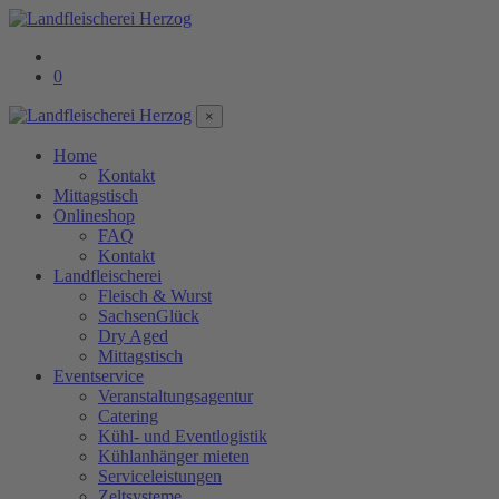
0
×
Home
Kontakt
Mittagstisch
Onlineshop
FAQ
Kontakt
Landfleischerei
Fleisch & Wurst
SachsenGlück
Dry Aged
Mittagstisch
Eventservice
Veranstaltungsagentur
Catering
Kühl- und Eventlogistik
Kühlanhänger mieten
Serviceleistungen
Zeltsysteme