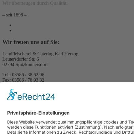
Wir überzeugen durch Qualität.
– seit 1898 –
Wir freuen uns auf Sie:
Landfleischerei & Catering Karl Herzog
Leutersdorfer Str. 6
02794 Spitzkunnersdorf
Tel.: 03586 / 38 62 96
Fax: 03586 / 78 93 32
Startseite
Blog
Onlineshop
AGB
Vertrag widerrufen
Impressum
Datenschutzerklärung