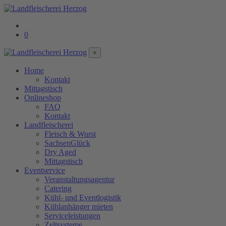
0
×
Home
Kontakt
Mittagstisch
Onlineshop
FAQ
Kontakt
Landfleischerei
Fleisch & Wurst
SachsenGlück
Dry Aged
Mittagstisch
Eventservice
Veranstaltungsagentur
Catering
Kühl- und Eventlogistik
Kühlanhänger mieten
Serviceleistungen
Zeltsysteme