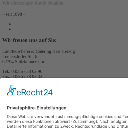
Wir überzeugen durch Qualität.
– seit 1898 –
Wir freuen uns auf Sie:
Landfleischerei & Catering Karl Herzog
Leutersdorfer Str. 6
02794 Spitzkunnersdorf
Tel.: 03586 / 38 62 96
Fax: 03586 / 78 93 32
Startseite
Blog
Onlineshop
AGB
Vertrag widerrufen
Impressum
Datenschutzerklärung