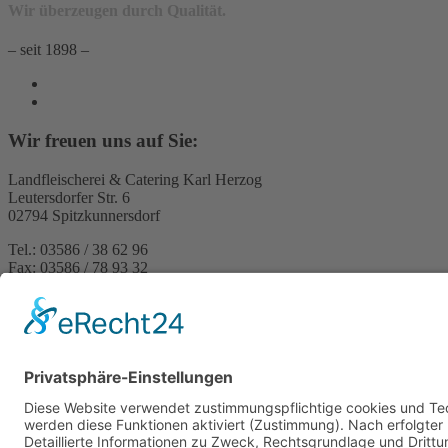
Wir überzeugen durch Qualität.
– seit 1898 –
Wir freuen uns auf Sie:
Landfleischerei & Catering Karl Herzog
Leutersdorfer Str. 6
02794 Spitzkunnersdorf
Tel.: 03586 / 38 62 96
Fax: 03586 / 78 93 32
Startseite
Blog
Onlineshop
AGB
Vertrag widerrufen
Impressum
Datenschutzerklärung