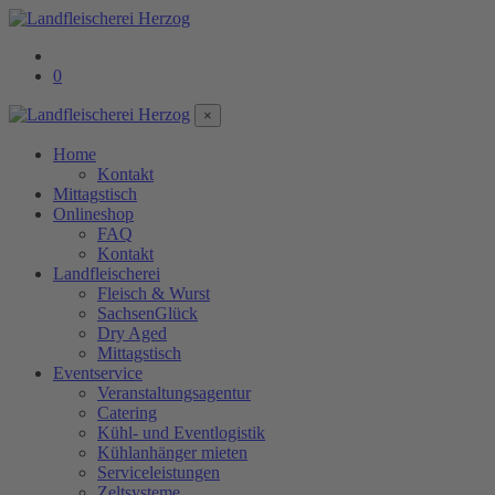
0
×
Home
Kontakt
Mittagstisch
Onlineshop
FAQ
Kontakt
Landfleischerei
Fleisch & Wurst
SachsenGlück
Dry Aged
Mittagstisch
Eventservice
Veranstaltungsagentur
Catering
Kühl- und Eventlogistik
Kühlanhänger mieten
Serviceleistungen
Zeltsysteme