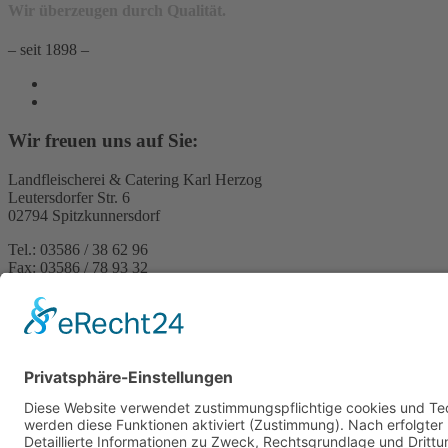
Wir überzeugen durch Qualität.
– seit 1898 –
Wir freuen uns auf Sie:
Landfleischerei & Catering Karl Herzog
Leutersdorfer Str. 6
02794 Spitzkunnersdorf
Tel.: 03586 / 38 62 96
Fax: 03586 / 78 93 32
Startseite
Blog
Onlineshop
AGB
Vertrag widerrufen
Impressum
Datenschutzerklärung