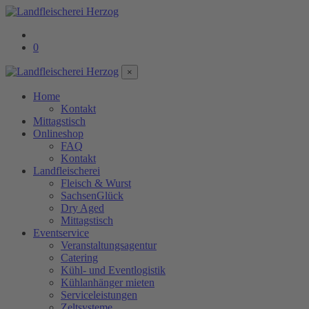
0
×
Home
Kontakt
Mittagstisch
Onlineshop
FAQ
Kontakt
Landfleischerei
Fleisch & Wurst
SachsenGlück
Dry Aged
Mittagstisch
Eventservice
Veranstaltungsagentur
Catering
Kühl- und Eventlogistik
Kühlanhänger mieten
Serviceleistungen
Zeltsysteme