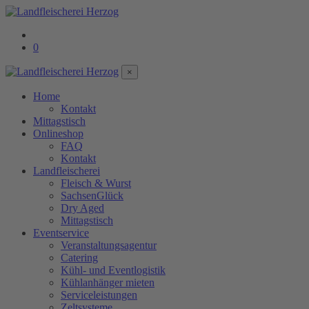
0
×
Home
Kontakt
Mittagstisch
Onlineshop
FAQ
Kontakt
Landfleischerei
Fleisch & Wurst
SachsenGlück
Dry Aged
Mittagstisch
Eventservice
Veranstaltungsagentur
Catering
Kühl- und Eventlogistik
Kühlanhänger mieten
Serviceleistungen
Zeltsysteme