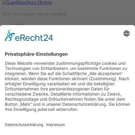
Wir überzeugen durch Qualität.
– seit 1898 –
Wir freuen uns auf Sie:
Landfleischerei & Catering Karl Herzog
Leutersdorfer Str. 6
02794 Spitzkunnersdorf
Tel.: 03586 / 38 62 96
Fax: 03586 / 78 93 32
Startseite
Blog
Onlineshop
AGB
Vertrag widerrufen