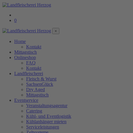
0
×
Home
Kontakt
Mittagstisch
Onlineshop
FAQ
Kontakt
Landfleischerei
Fleisch & Wurst
SachsenGlück
Dry Aged
Mittagstisch
Eventservice
Veranstaltungsagentur
Catering
Kühl- und Eventlogistik
Kühlanhänger mieten
Serviceleistungen
Zeltsysteme