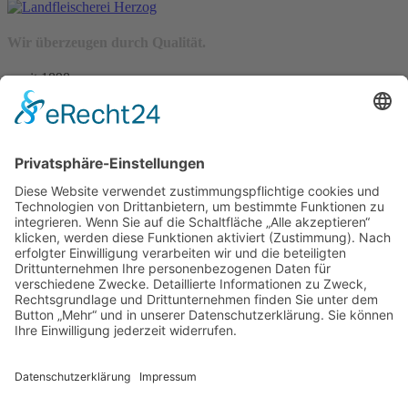
Wir überzeugen durch Qualität.
– seit 1898 –
Wir freuen uns auf Sie:
Landfleischerei & Catering Karl Herzog
Leutersdorfer Str. 6
02794 Spitzkunnersdorf
Tel.: 03586 / 38 62 96
Fax: 03586 / 78 93 32
Startseite
Blog
Onlineshop
AGB
Vertrag widerrufen