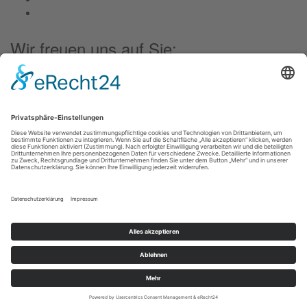
Wir freuen uns auf Sie:
Landfleischerei & Catering Karl Herzog
Leutersdorfer Str. 6
02794 Spitzkunnersdorf
Tel.: 03586 / 38 62 96
Fax: 03586 / 78 93 32
Startseite
Blog
Onlineshop
AGB
Vertrag widerrufen
Impressum
Datenschutzerklärung
Social Media Datenschutz
Kontakt
® Landfleischerei & Catering Karl Herzog