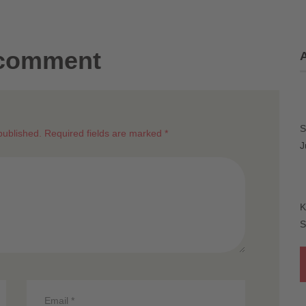
 comment
S
published. Required fields are marked *
J
K
S