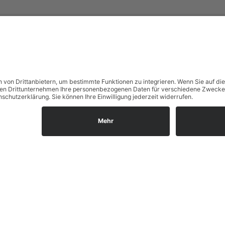
Wir freuen uns auf Sie:
Landfleischerei & Catering Karl Herzog
Leutersdorfer Str. 6
02794 Spitzkunnersdorf