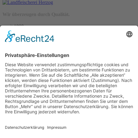
Wir überzeugen durch Qualität.
– seit 1898 –
Wir freuen uns auf Sie:
Landfleischerei & Catering Karl Herzog
Leutersdorfer Str. 6
02794 Spitzkunnersdorf
Tel.: 03586 / 38 62 96
Fax: 03586 / 78 93 32
Startseite
Blog
Onlineshop
AGB
Vertrag widerrufen