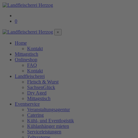
0
×
Home
Kontakt
Mittagstisch
Onlineshop
FAQ
Kontakt
Landfleischerei
Fleisch & Wurst
SachsenGlück
Dry Aged
Mittagstisch
Eventservice
Veranstaltungsagentur
Catering
Kühl- und Eventlogistik
Kühlanhänger mieten
Serviceleistungen
Zeltsysteme