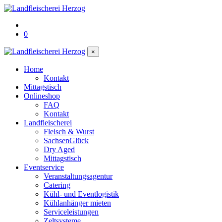
0
×
Home
Kontakt
Mittagstisch
Onlineshop
FAQ
Kontakt
Landfleischerei
Fleisch & Wurst
SachsenGlück
Dry Aged
Mittagstisch
Eventservice
Veranstaltungsagentur
Catering
Kühl- und Eventlogistik
Kühlanhänger mieten
Serviceleistungen
Zeltsysteme