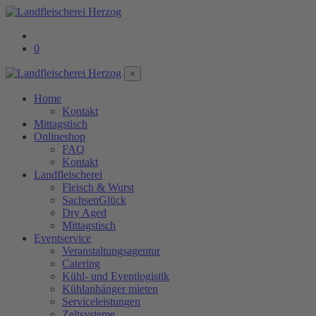
0
×
Home
Kontakt
Mittagstisch
Onlineshop
FAQ
Kontakt
Landfleischerei
Fleisch & Wurst
SachsenGlück
Dry Aged
Mittagstisch
Eventservice
Veranstaltungsagentur
Catering
Kühl- und Eventlogistik
Kühlanhänger mieten
Serviceleistungen
Zeltsysteme