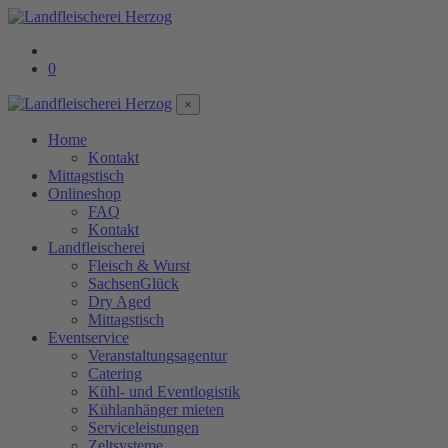
0
×
Home
Kontakt
Mittagstisch
Onlineshop
FAQ
Kontakt
Landfleischerei
Fleisch & Wurst
SachsenGlück
Dry Aged
Mittagstisch
Eventservice
Veranstaltungsagentur
Catering
Kühl- und Eventlogistik
Kühlanhänger mieten
Serviceleistungen
Zeltsysteme