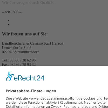
Wir überzeugen durch Qualität.
– seit 1898 –
Wir freuen uns auf Sie:
Landfleischerei & Catering Karl Herzog
Leutersdorfer Str. 6
02794 Spitzkunnersdorf
Tel.: 03586 / 38 62 96
Fax: 03586 / 78 93 32
Startseite
Blog
Onlineshop
AGB
Vertrag widerrufen
Impressum
Datenschutzerklärung