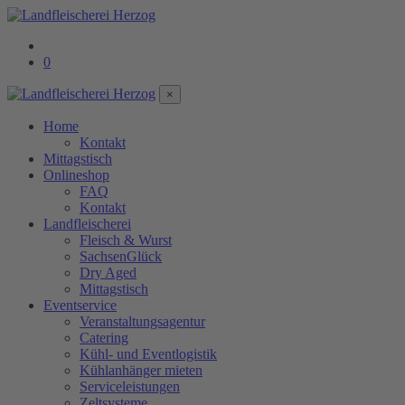
0
×
Home
Kontakt
Mittagstisch
Onlineshop
FAQ
Kontakt
Landfleischerei
Fleisch & Wurst
SachsenGlück
Dry Aged
Mittagstisch
Eventservice
Veranstaltungsagentur
Catering
Kühl- und Eventlogistik
Kühlanhänger mieten
Serviceleistungen
Zeltsysteme