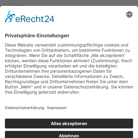
– seit 1898 –
Wir freuen uns auf Sie:
Landfleischerei & Catering Karl Herzog
Leutersdorfer Str. 6
02794 Spitzkunnersdorf
Tel.: 03586 / 38 62 96
Fax: 03586 / 78 93 32
Startseite
Blog
Onlineshop
AGB
Vertrag widerrufen
Impressum
Datenschutzerklärung
Social Media Datenschutz