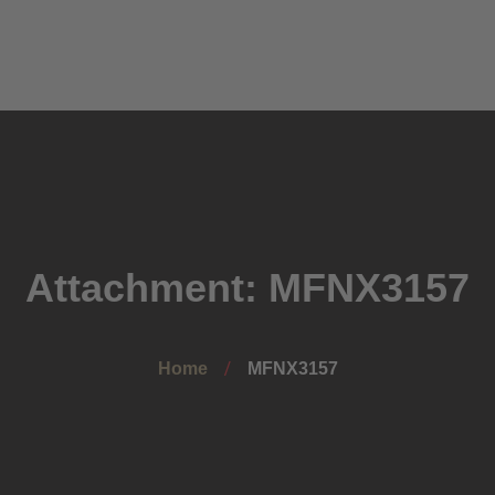
Home
Mittagstisch
Onlineshop
Landfleischerei
Eventservice
Attachment: MFNX3157
Über uns
Home
MFNX3157