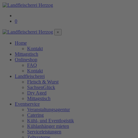
0
×
Home
Kontakt
Mittagstisch
Onlineshop
FAQ
Kontakt
Landfleischerei
Fleisch & Wurst
SachsenGlück
Dry Aged
Mittagstisch
Eventservice
Veranstaltungsagentur
Catering
Kühl- und Eventlogistik
Kühlanhänger mieten
Serviceleistungen
Zeltsysteme