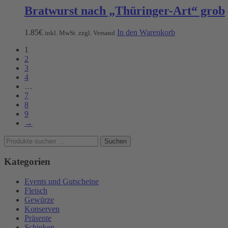
Bratwurst nach „Thüringer-Art“ grob
1.85
€
In den Warenkorb
inkl. MwSt. zzgl. Versand
1
2
3
4
…
7
8
9
→
Suchen
Suchen
nach:
Kategorien
Events und Gutscheine
Fleisch
Gewürze
Konserven
Präsente
Schinken