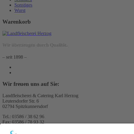
Sonstiges
Wurst
Warenkorb
Wir überzeugen durch Qualität.
– seit 1898 –
Wir freuen uns auf Sie:
Landfleischerei & Catering Karl Herzog
Leutersdorfer Str. 6
02794 Spitzkunnersdorf
Tel.: 03586 / 38 62 96
Fax: 03586 / 78 93 32