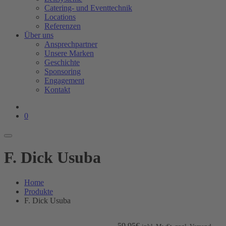
Catering- und Eventtechnik
Locations
Referenzen
Über uns
Ansprechpartner
Unsere Marken
Geschichte
Sponsoring
Engagement
Kontakt
0
F. Dick Usuba
Home
Produkte
F. Dick Usuba
59.95
€