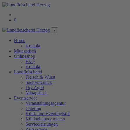
0
×
Home
Kontakt
Mittagstisch
Onlineshop
FAQ
Kontakt
Landfleischerei
Fleisch & Wurst
SachsenGlück
Dry Aged
Mittagstisch
Eventservice
Veranstaltungsagentur
Catering
Kühl- und Eventlogistik
Kühlanhänger mieten
Serviceleistungen
Zeltsysteme