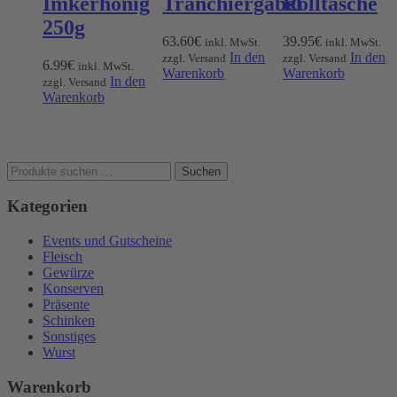
Imkerhonig
Tranchiergabel
Rolltasche
250g
63.60
€
39.95
€
inkl. MwSt.
inkl. MwSt.
In den
In den
zzgl. Versand
zzgl. Versand
6.99
€
inkl. MwSt.
Warenkorb
Warenkorb
In den
zzgl. Versand
Warenkorb
Suchen
Suchen
nach:
Kategorien
Events und Gutscheine
Fleisch
Gewürze
Konserven
Präsente
Schinken
Sonstiges
Wurst
Warenkorb