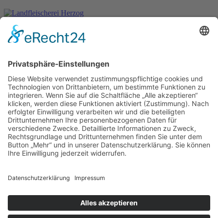
Wir überzeugen durch Qualität.
– seit 1898 –
Wir freuen uns auf Sie:
Landfleischerei & Catering Karl Herzog
Leutersdorfer Str. 6
02794 Spitzkunnersdorf
Tel.: 03586 / 38 62 96
Fax: 03586 / 78 93 32
Startseite
Blog
Onlineshop
AGB