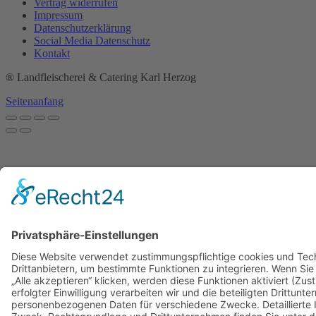
Vertrag widerrufen
Impressum
Datenschutzerklärung
Social Media Datenschutz
Kontakt
® Landfleischerei & Catering Karl Herzog
Seitenanfang