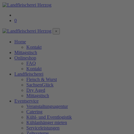
0
×
Home
Kontakt
Mittagstisch
Onlineshop
FAQ
Kontakt
Landfleischerei
Fleisch & Wurst
SachsenGlück
Dry Aged
Mittagstisch
Eventservice
Veranstaltungsagentur
Catering
Kühl- und Eventlogistik
Kühlanhänger mieten
Serviceleistungen
Zeltsysteme