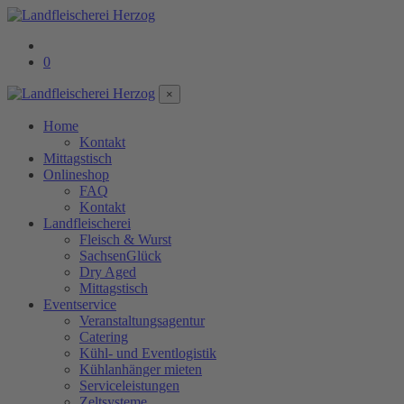
0
×
Home
Kontakt
Mittagstisch
Onlineshop
FAQ
Kontakt
Landfleischerei
Fleisch & Wurst
SachsenGlück
Dry Aged
Mittagstisch
Eventservice
Veranstaltungsagentur
Catering
Kühl- und Eventlogistik
Kühlanhänger mieten
Serviceleistungen
Zeltsysteme