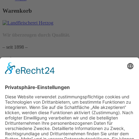
Warenkorb
Wir überzeugen durch Qualität.
– seit 1898 –
Wir freuen uns auf Sie:
Landfleischerei & Catering Karl Herzog
Leutersdorfer Str. 6
02794 Spitzkunnersdorf
Tel.: 03586 / 38 62 96
Fax: 03586 / 78 93 32
Startseite