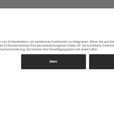
Wir freuen uns auf Sie:
Landfleischerei & Catering Karl Herzog
Leutersdorfer Str. 6
02794 Spitzkunnersdorf