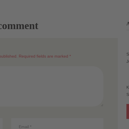
 comment
S
published. Required fields are marked *
J
K
S