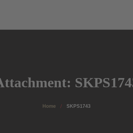
Onlineshop
Landfleischerei
Eventservice
Über uns
Attachment: SKPS174
Home
SKPS1743