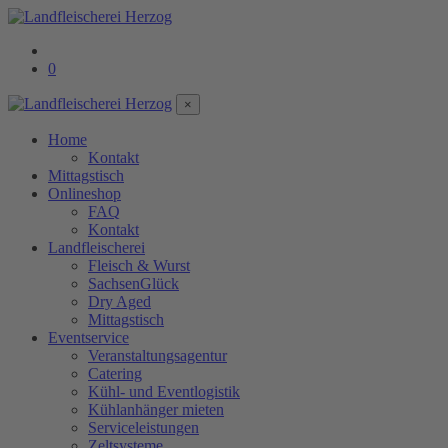
0
×
Home
Kontakt
Mittagstisch
Onlineshop
FAQ
Kontakt
Landfleischerei
Fleisch & Wurst
SachsenGlück
Dry Aged
Mittagstisch
Eventservice
Veranstaltungsagentur
Catering
Kühl- und Eventlogistik
Kühlanhänger mieten
Serviceleistungen
Zeltsysteme