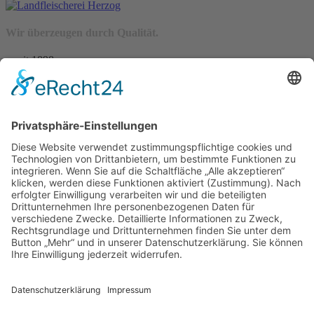
Wir überzeugen durch Qualität.
– seit 1898 –
Wir freuen uns auf Sie:
Landfleischerei & Catering Karl Herzog
Leutersdorfer Str. 6
02794 Spitzkunnersdorf
Tel.: 03586 / 38 62 96
Fax: 03586 / 78 93 32
Startseite
Blog
Onlineshop
AGB
Vertrag widerrufen